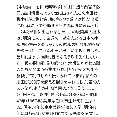
【木版画 昭和職業絵尽】 和田三造と西宮の版
元、品川清臣によって世に出されたこの版画は、
戦中に第1集と第2集、各24枚（計48枚）が出版
され、戦時下で中断するものの戦後に続編とし
て24枚が世に出されました。 この版画集の出版
は、明治に入って衰退の一途をたどる日本の木
版画の将来を憂う品川が、昭和の社会風俗を描
き残そうとしていた和田と出会い実現しました。
品川によって、当時、腕をふるう場を失くしてい
た一級の摺り師、彫り師など、木版にかかわる職
人たちが全国から集められ、各々がその技術を
駆使して制作したと伝えられています。 多くの
版画が100度を超える摺りを重ねており、筆のカ
スレなど、あたかも肉筆画のように見えます。
【和田三造 略歴】 明治16年（1883年）～昭和
42年（1967年）兵庫県朝来市生野町に生まれ
る。 明治34年に東京美術学校に入学、明治41
年には「南風」が第1回文展で最高賞を受賞し、