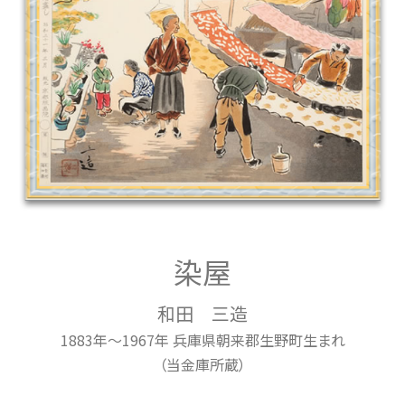
染屋
和田 三造
1883年～1967年 兵庫県朝来郡生野町生まれ
（当金庫所蔵）