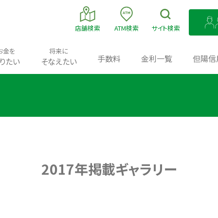
店舗
検索
ATM
検索
サイト
検索
お金を
将来に
手数料
金利一覧
但陽信
りたい
そなえたい
2017年掲載ギャラリー