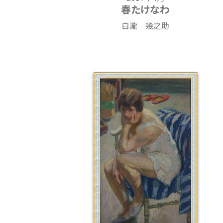
春たけなわ
白瀧 幾之助