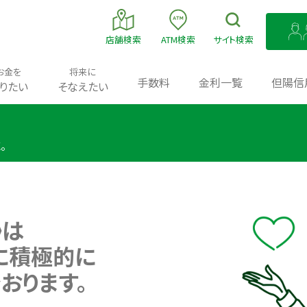
店舗
検索
ATM
検索
サイト
検索
お金を
将来に
手数料
金利一覧
但陽信
りたい
そなえたい
。
》は
に積極的に
おります。