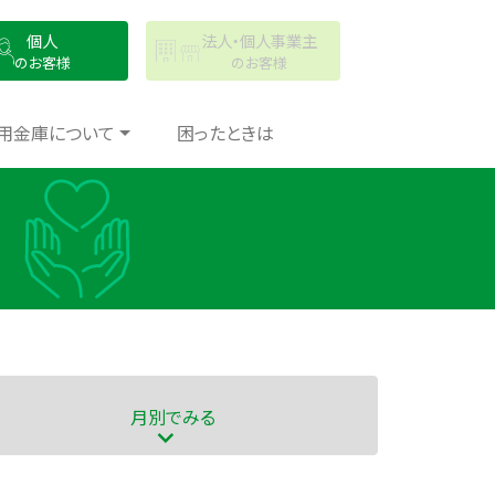
個人
法人・個人事業主
のお客様
のお客様
用金庫について
困ったときは
月別
でみる