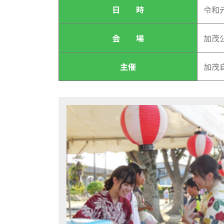
日 時
令和元
会 場
加茂
主催
加茂