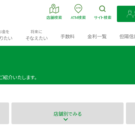
店舗
検索
ATM
検索
サイト
検索
お金を
将来に
手数料
金利一覧
但陽信
りたい
そなえたい
ご紹介いたします。
店舗別
でみる