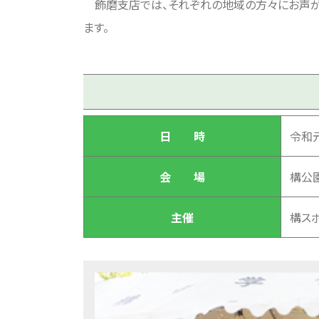
飾磨支店では、それぞれの地域の方々にお声が
ます。
日 時
令和元
会 場
構公
主催
構ス