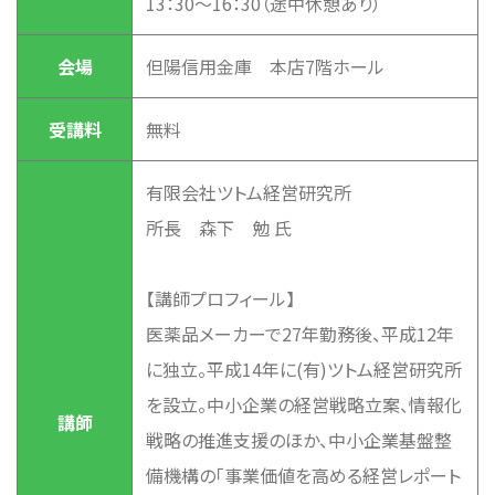
13：30～16：30（途中休憩あり）
会場
但陽信用金庫 本店7階ホール
受講料
無料
有限会社ツトム経営研究所
所長 森下 勉 氏
【講師プロフィール】
医薬品メーカーで27年勤務後、平成12年
に独立。平成14年に(有)ツトム経営研究所
を設立。中小企業の経営戦略立案、情報化
講師
戦略の推進支援のほか、中小企業基盤整
備機構の「事業価値を高める経営レポート